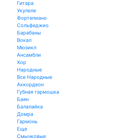
Гитара
Укулеле
Фортепиано
Сольфеджио
Барабаны
Вокал
Мюзикл
Ансамбли
Хор
Народные
Все Народные
Аккордеон
Губная гармошка
Баян
Балалайка
Домра
Гармонь
Еще
Смычковые