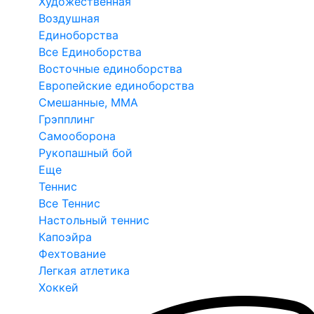
Художественная
Воздушная
Единоборства
Все Единоборства
Восточные единоборства
Европейские единоборства
Смешанные, ММА
Грэпплинг
Самооборона
Рукопашный бой
Еще
Теннис
Все Теннис
Настольный теннис
Капоэйра
Фехтование
Легкая атлетика
Хоккей