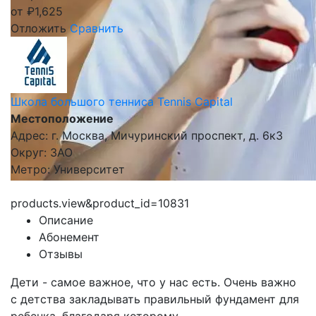
от
₽
1,625
Отложить
Сравнить
Школа большого тенниса Tennis Capital
Местоположение
Адрес: г. Москва, Мичуринский проспект, д. 6к3
Округ: ЗАО
Метро: Университет
products.view&product_id=10831
Описание
Абонемент
Отзывы
Дети - самое важное, что у нас есть.
Очень важно
с детства закладывать правильный фундамент для