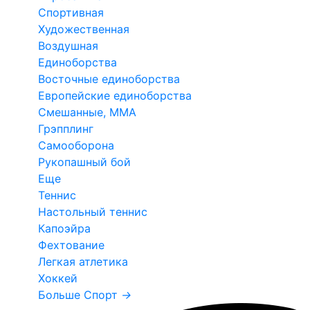
Спортивная
Художественная
Воздушная
Единоборства
Восточные единоборства
Европейские единоборства
Смешанные, ММА
Грэпплинг
Самооборона
Рукопашный бой
Еще
Теннис
Настольный теннис
Капоэйра
Фехтование
Легкая атлетика
Хоккей
Больше Спорт
→