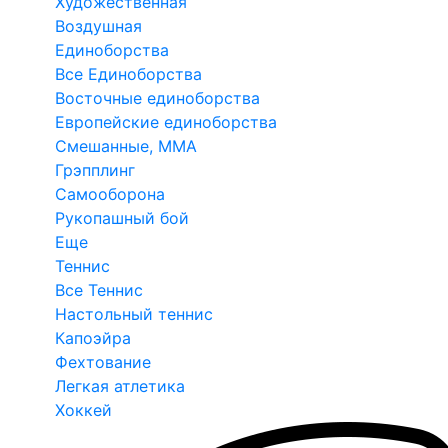
Художественная
Воздушная
Единоборства
Все Единоборства
Восточные единоборства
Европейские единоборства
Смешанные, ММА
Грэпплинг
Самооборона
Рукопашный бой
Еще
Теннис
Все Теннис
Настольный теннис
Капоэйра
Фехтование
Легкая атлетика
Хоккей