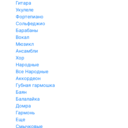
Гитара
Укулеле
Фортепиано
Сольфеджио
Барабаны
Вокал
Мюзикл
Ансамбли
Хор
Народные
Все Народные
Аккордеон
Губная гармошка
Баян
Балалайка
Домра
Гармонь
Еще
Смычковые