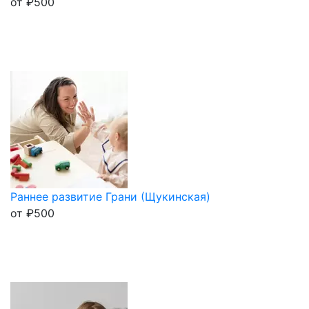
от
₽
500
Раннее развитие Грани (Щукинская)
от
₽
500