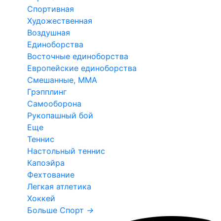
Спортивная
Художественная
Воздушная
Единоборства
Восточные единоборства
Европейские единоборства
Смешанные, ММА
Грэпплинг
Самооборона
Рукопашный бой
Еще
Теннис
Настольный теннис
Капоэйра
Фехтование
Легкая атлетика
Хоккей
Больше Спорт
→