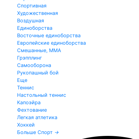
Спортивная
Художественная
Воздушная
Единоборства
Восточные единоборства
Европейские единоборства
Смешанные, ММА
Грэпплинг
Самооборона
Рукопашный бой
Еще
Теннис
Настольный теннис
Капоэйра
Фехтование
Легкая атлетика
Хоккей
Больше Спорт
→