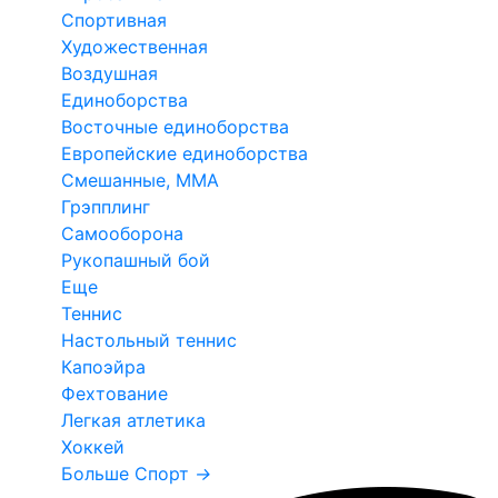
Спортивная
Художественная
Воздушная
Единоборства
Восточные единоборства
Европейские единоборства
Смешанные, ММА
Грэпплинг
Самооборона
Рукопашный бой
Еще
Теннис
Настольный теннис
Капоэйра
Фехтование
Легкая атлетика
Хоккей
Больше Спорт
→