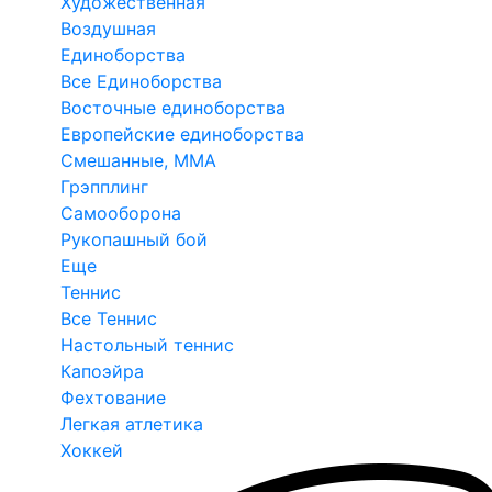
Художественная
Воздушная
Единоборства
Все Единоборства
Восточные единоборства
Европейские единоборства
Смешанные, ММА
Грэпплинг
Самооборона
Рукопашный бой
Еще
Теннис
Все Теннис
Настольный теннис
Капоэйра
Фехтование
Легкая атлетика
Хоккей