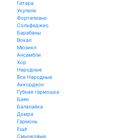
Гитара
Укулеле
Фортепиано
Сольфеджио
Барабаны
Вокал
Мюзикл
Ансамбли
Хор
Народные
Все Народные
Аккордеон
Губная гармошка
Баян
Балалайка
Домра
Гармонь
Еще
Смычковые