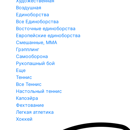
Художественная
Воздушная
Единоборства
Все Единоборства
Восточные единоборства
Европейские единоборства
Смешанные, ММА
Грэпплинг
Самооборона
Рукопашный бой
Еще
Теннис
Все Теннис
Настольный теннис
Капоэйра
Фехтование
Легкая атлетика
Хоккей