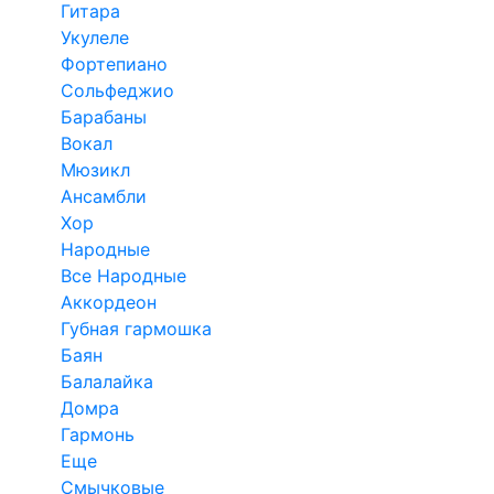
Гитара
Укулеле
Фортепиано
Сольфеджио
Барабаны
Вокал
Мюзикл
Ансамбли
Хор
Народные
Все Народные
Аккордеон
Губная гармошка
Баян
Балалайка
Домра
Гармонь
Еще
Смычковые