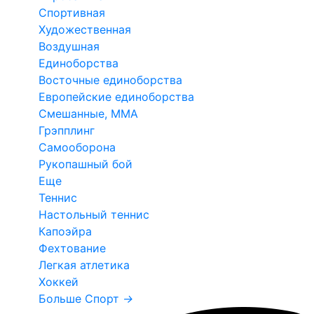
Спортивная
Художественная
Воздушная
Единоборства
Восточные единоборства
Европейские единоборства
Смешанные, ММА
Грэпплинг
Самооборона
Рукопашный бой
Еще
Теннис
Настольный теннис
Капоэйра
Фехтование
Легкая атлетика
Хоккей
Больше Спорт
→