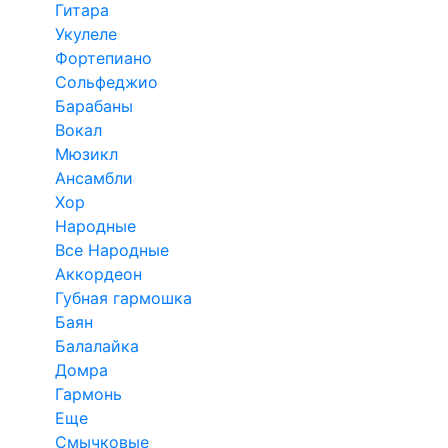
Гитара
Укулеле
Фортепиано
Сольфеджио
Барабаны
Вокал
Мюзикл
Ансамбли
Хор
Народные
Все Народные
Аккордеон
Губная гармошка
Баян
Балалайка
Домра
Гармонь
Еще
Смычковые