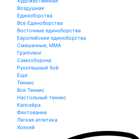
Художественная
Воздушная
Единоборства
Все Единоборства
Восточные единоборства
Европейские единоборства
Смешанные, ММА
Грэпплинг
Самооборона
Рукопашный бой
Еще
Теннис
Все Теннис
Настольный теннис
Капоэйра
Фехтование
Легкая атлетика
Хоккей