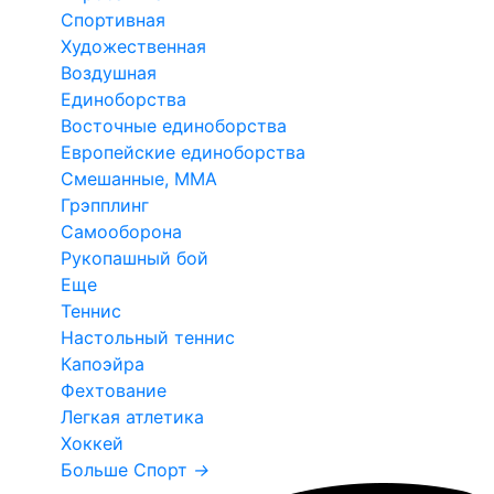
Спортивная
Художественная
Воздушная
Единоборства
Восточные единоборства
Европейские единоборства
Смешанные, ММА
Грэпплинг
Самооборона
Рукопашный бой
Еще
Теннис
Настольный теннис
Капоэйра
Фехтование
Легкая атлетика
Хоккей
Больше Спорт
→