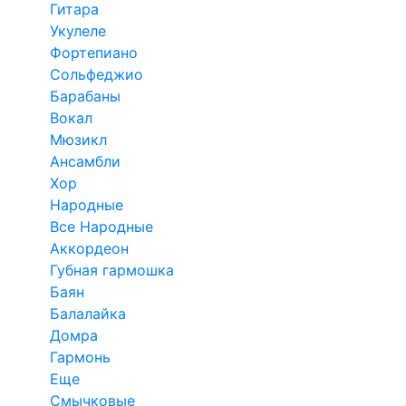
Гитара
Укулеле
Фортепиано
Сольфеджио
Барабаны
Вокал
Мюзикл
Ансамбли
Хор
Народные
Все Народные
Аккордеон
Губная гармошка
Баян
Балалайка
Домра
Гармонь
Еще
Смычковые