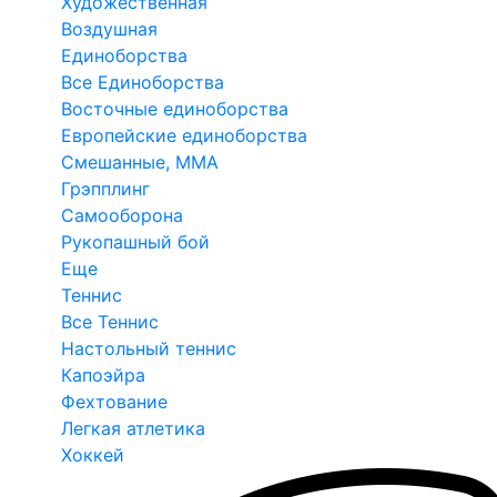
Художественная
Воздушная
Единоборства
Все Единоборства
Восточные единоборства
Европейские единоборства
Смешанные, ММА
Грэпплинг
Самооборона
Рукопашный бой
Еще
Теннис
Все Теннис
Настольный теннис
Капоэйра
Фехтование
Легкая атлетика
Хоккей