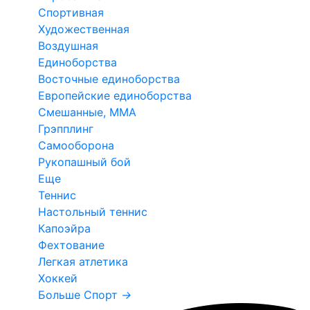
Спортивная
Художественная
Воздушная
Единоборства
Восточные единоборства
Европейские единоборства
Смешанные, ММА
Грэпплинг
Самооборона
Рукопашный бой
Еще
Теннис
Настольный теннис
Капоэйра
Фехтование
Легкая атлетика
Хоккей
Больше Спорт
→