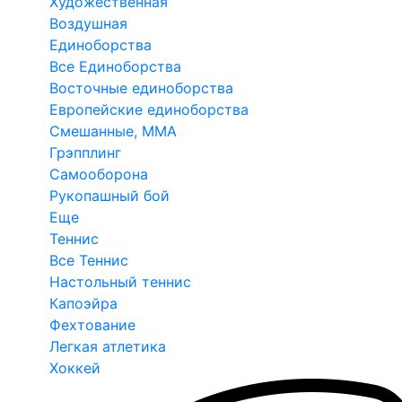
Художественная
Воздушная
Единоборства
Все Единоборства
Восточные единоборства
Европейские единоборства
Смешанные, ММА
Грэпплинг
Самооборона
Рукопашный бой
Еще
Теннис
Все Теннис
Настольный теннис
Капоэйра
Фехтование
Легкая атлетика
Хоккей