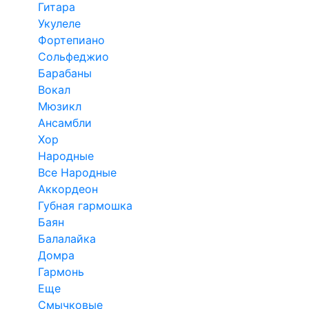
Гитара
Укулеле
Фортепиано
Сольфеджио
Барабаны
Вокал
Мюзикл
Ансамбли
Хор
Народные
Все Народные
Аккордеон
Губная гармошка
Баян
Балалайка
Домра
Гармонь
Еще
Смычковые