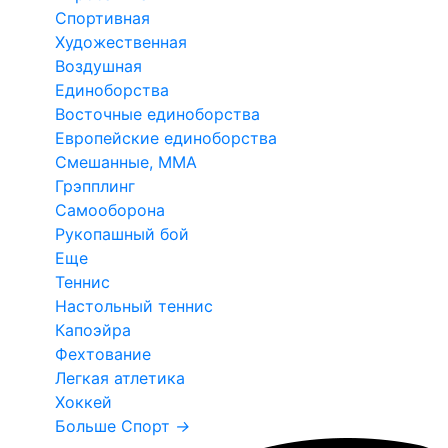
Спортивная
Художественная
Воздушная
Единоборства
Восточные единоборства
Европейские единоборства
Смешанные, ММА
Грэпплинг
Самооборона
Рукопашный бой
Еще
Теннис
Настольный теннис
Капоэйра
Фехтование
Легкая атлетика
Хоккей
Больше Спорт
→