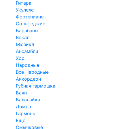
Гитара
Укулеле
Фортепиано
Сольфеджио
Барабаны
Вокал
Мюзикл
Ансамбли
Хор
Народные
Все Народные
Аккордеон
Губная гармошка
Баян
Балалайка
Домра
Гармонь
Еще
Смычковые