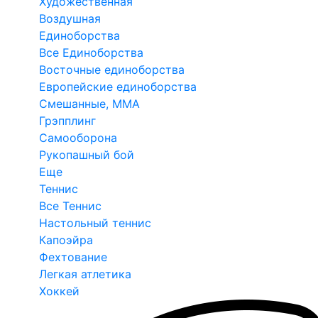
Художественная
Воздушная
Единоборства
Все Единоборства
Восточные единоборства
Европейские единоборства
Смешанные, ММА
Грэпплинг
Самооборона
Рукопашный бой
Еще
Теннис
Все Теннис
Настольный теннис
Капоэйра
Фехтование
Легкая атлетика
Хоккей