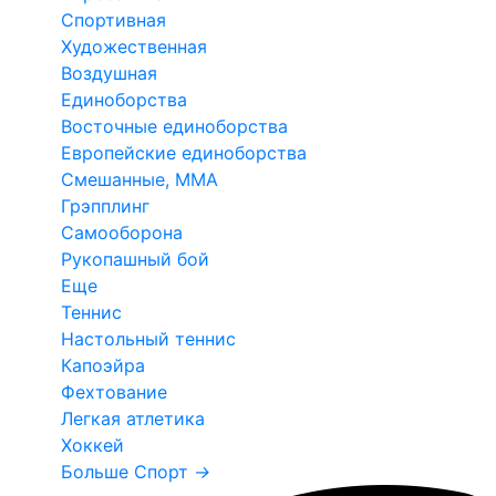
Спортивная
Художественная
Воздушная
Единоборства
Восточные единоборства
Европейские единоборства
Смешанные, ММА
Грэпплинг
Самооборона
Рукопашный бой
Еще
Теннис
Настольный теннис
Капоэйра
Фехтование
Легкая атлетика
Хоккей
Больше Спорт
→