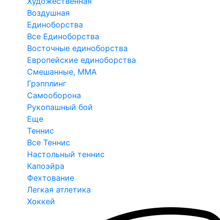
Художественная
Воздушная
Единоборства
Все Единоборства
Восточные единоборства
Европейские единоборства
Смешанные, ММА
Грэпплинг
Самооборона
Рукопашный бой
Еще
Теннис
Все Теннис
Настольный теннис
Капоэйра
Фехтование
Легкая атлетика
Хоккей