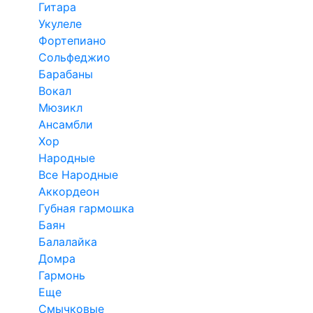
Гитара
Укулеле
Фортепиано
Сольфеджио
Барабаны
Вокал
Мюзикл
Ансамбли
Хор
Народные
Все Народные
Аккордеон
Губная гармошка
Баян
Балалайка
Домра
Гармонь
Еще
Смычковые