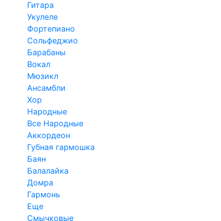
Гитара
Укулеле
Фортепиано
Сольфеджио
Барабаны
Вокал
Мюзикл
Ансамбли
Хор
Народные
Все Народные
Аккордеон
Губная гармошка
Баян
Балалайка
Домра
Гармонь
Еще
Смычковые