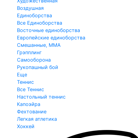
Художественная
Воздушная
Единоборства
Все Единоборства
Восточные единоборства
Европейские единоборства
Смешанные, ММА
Грэпплинг
Самооборона
Рукопашный бой
Еще
Теннис
Все Теннис
Настольный теннис
Капоэйра
Фехтование
Легкая атлетика
Хоккей