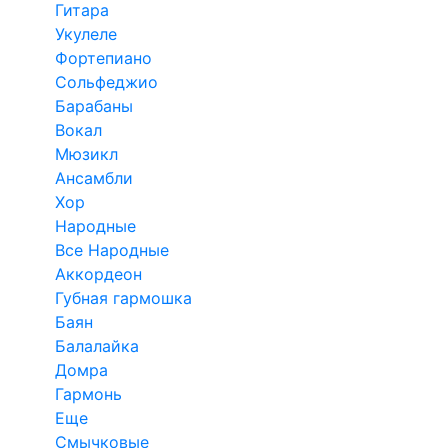
Гитара
Укулеле
Фортепиано
Сольфеджио
Барабаны
Вокал
Мюзикл
Ансамбли
Хор
Народные
Все Народные
Аккордеон
Губная гармошка
Баян
Балалайка
Домра
Гармонь
Еще
Смычковые