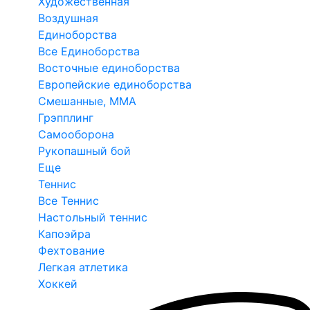
Художественная
Воздушная
Единоборства
Все Единоборства
Восточные единоборства
Европейские единоборства
Смешанные, ММА
Грэпплинг
Самооборона
Рукопашный бой
Еще
Теннис
Все Теннис
Настольный теннис
Капоэйра
Фехтование
Легкая атлетика
Хоккей