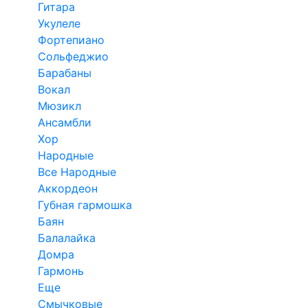
Гитара
Укулеле
Фортепиано
Сольфеджио
Барабаны
Вокал
Мюзикл
Ансамбли
Хор
Народные
Все Народные
Аккордеон
Губная гармошка
Баян
Балалайка
Домра
Гармонь
Еще
Смычковые