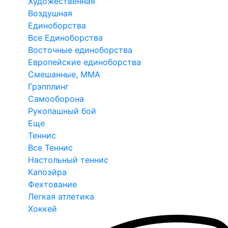
Художественная
Воздушная
Единоборства
Все Единоборства
Восточные единоборства
Европейские единоборства
Смешанные, ММА
Грэпплинг
Самооборона
Рукопашный бой
Еще
Теннис
Все Теннис
Настольный теннис
Капоэйра
Фехтование
Легкая атлетика
Хоккей