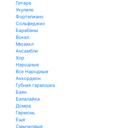
Гитара
Укулеле
Фортепиано
Сольфеджио
Барабаны
Вокал
Мюзикл
Ансамбли
Хор
Народные
Все Народные
Аккордеон
Губная гармошка
Баян
Балалайка
Домра
Гармонь
Еще
Смычковые