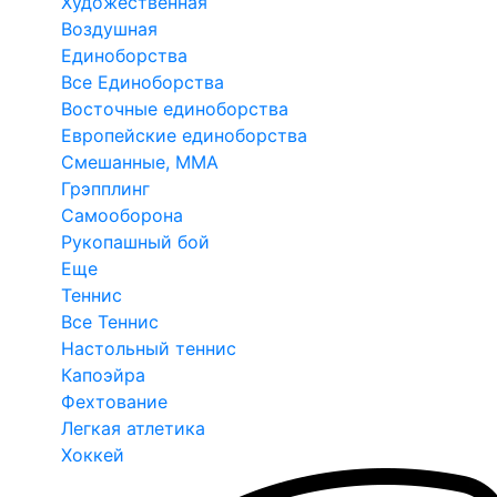
Художественная
Воздушная
Единоборства
Все Единоборства
Восточные единоборства
Европейские единоборства
Смешанные, ММА
Грэпплинг
Самооборона
Рукопашный бой
Еще
Теннис
Все Теннис
Настольный теннис
Капоэйра
Фехтование
Легкая атлетика
Хоккей