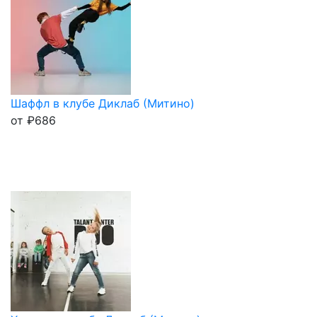
Шаффл в клубе Диклаб (Митино)
от
₽
686