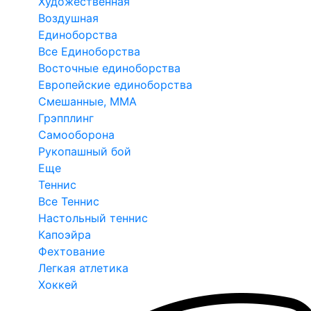
Художественная
Воздушная
Единоборства
Все Единоборства
Восточные единоборства
Европейские единоборства
Смешанные, ММА
Грэпплинг
Самооборона
Рукопашный бой
Еще
Теннис
Все Теннис
Настольный теннис
Капоэйра
Фехтование
Легкая атлетика
Хоккей