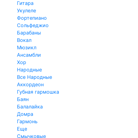
Гитара
Укулеле
Фортепиано
Сольфеджио
Барабаны
Вокал
Мюзикл
Ансамбли
Хор
Народные
Все Народные
Аккордеон
Губная гармошка
Баян
Балалайка
Домра
Гармонь
Еще
Смычковые