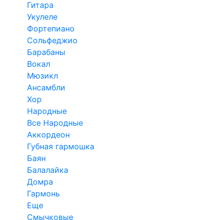
Гитара
Укулеле
Фортепиано
Сольфеджио
Барабаны
Вокал
Мюзикл
Ансамбли
Хор
Народные
Все Народные
Аккордеон
Губная гармошка
Баян
Балалайка
Домра
Гармонь
Еще
Смычковые