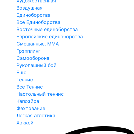
Художественная
Воздушная
Единоборства
Все Единоборства
Восточные единоборства
Европейские единоборства
Смешанные, ММА
Грэпплинг
Самооборона
Рукопашный бой
Еще
Теннис
Все Теннис
Настольный теннис
Капоэйра
Фехтование
Легкая атлетика
Хоккей