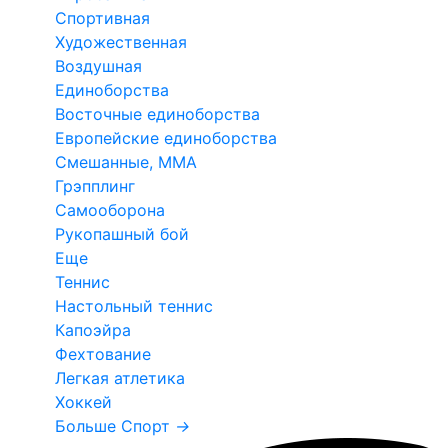
Спортивная
Художественная
Воздушная
Единоборства
Восточные единоборства
Европейские единоборства
Смешанные, ММА
Грэпплинг
Самооборона
Рукопашный бой
Еще
Теннис
Настольный теннис
Капоэйра
Фехтование
Легкая атлетика
Хоккей
Больше Спорт
→