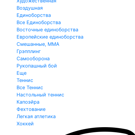
Художественная
Воздушная
Единоборства
Все Единоборства
Восточные единоборства
Европейские единоборства
Смешанные, ММА
Грэпплинг
Самооборона
Рукопашный бой
Еще
Теннис
Все Теннис
Настольный теннис
Капоэйра
Фехтование
Легкая атлетика
Хоккей