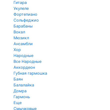
Гитара
Укулеле
Фортепиано
Сольфеджио
Барабаны
Вокал
Мюзикл
Ансамбли
Хор
Народные
Все Народные
Аккордеон
Губная гармошка
Баян
Балалайка
Домра
Гармонь
Еще
Смычковые