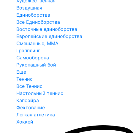
Художественная
Воздушная
Единоборства
Все Единоборства
Восточные единоборства
Европейские единоборства
Смешанные, ММА
Грэпплинг
Самооборона
Рукопашный бой
Еще
Теннис
Все Теннис
Настольный теннис
Капоэйра
Фехтование
Легкая атлетика
Хоккей