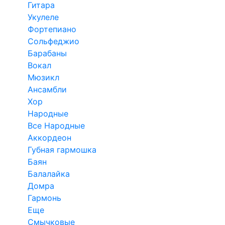
Гитара
Укулеле
Фортепиано
Сольфеджио
Барабаны
Вокал
Мюзикл
Ансамбли
Хор
Народные
Все Народные
Аккордеон
Губная гармошка
Баян
Балалайка
Домра
Гармонь
Еще
Смычковые