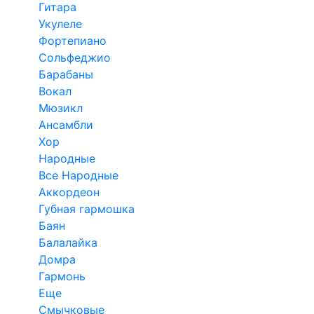
Гитара
Укулеле
Фортепиано
Сольфеджио
Барабаны
Вокал
Мюзикл
Ансамбли
Хор
Народные
Все Народные
Аккордеон
Губная гармошка
Баян
Балалайка
Домра
Гармонь
Еще
Смычковые