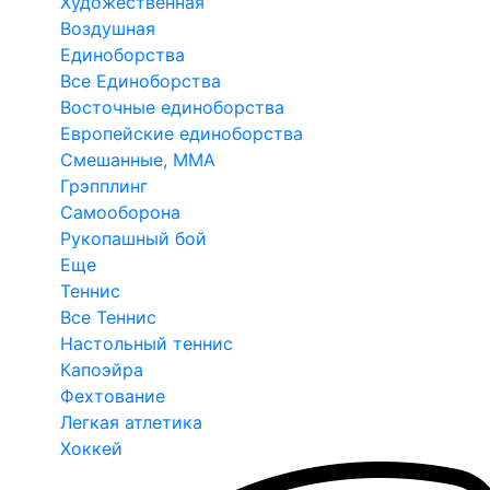
Художественная
Воздушная
Единоборства
Все Единоборства
Восточные единоборства
Европейские единоборства
Смешанные, ММА
Грэпплинг
Самооборона
Рукопашный бой
Еще
Теннис
Все Теннис
Настольный теннис
Капоэйра
Фехтование
Легкая атлетика
Хоккей