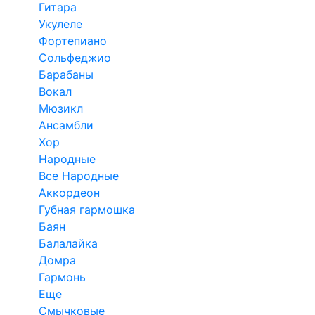
Гитара
Укулеле
Фортепиано
Сольфеджио
Барабаны
Вокал
Мюзикл
Ансамбли
Хор
Народные
Все Народные
Аккордеон
Губная гармошка
Баян
Балалайка
Домра
Гармонь
Еще
Смычковые