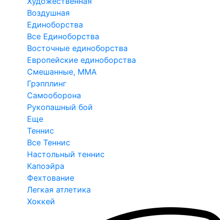
Художественная
Воздушная
Единоборства
Все Единоборства
Восточные единоборства
Европейские единоборства
Смешанные, ММА
Грэпплинг
Самооборона
Рукопашный бой
Еще
Теннис
Все Теннис
Настольный теннис
Капоэйра
Фехтование
Легкая атлетика
Хоккей