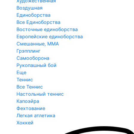
Художественная
Воздушная
Единоборства
Все Единоборства
Восточные единоборства
Европейские единоборства
Смешанные, ММА
Грэпплинг
Самооборона
Рукопашный бой
Еще
Теннис
Все Теннис
Настольный теннис
Капоэйра
Фехтование
Легкая атлетика
Хоккей