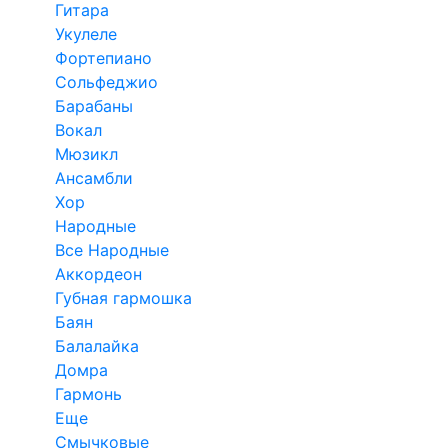
Гитара
Укулеле
Фортепиано
Сольфеджио
Барабаны
Вокал
Мюзикл
Ансамбли
Хор
Народные
Все Народные
Аккордеон
Губная гармошка
Баян
Балалайка
Домра
Гармонь
Еще
Смычковые