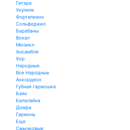
Гитара
Укулеле
Фортепиано
Сольфеджио
Барабаны
Вокал
Мюзикл
Ансамбли
Хор
Народные
Все Народные
Аккордеон
Губная гармошка
Баян
Балалайка
Домра
Гармонь
Еще
Смычковые