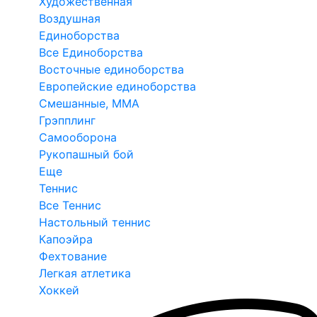
Художественная
Воздушная
Единоборства
Все Единоборства
Восточные единоборства
Европейские единоборства
Смешанные, ММА
Грэпплинг
Самооборона
Рукопашный бой
Еще
Теннис
Все Теннис
Настольный теннис
Капоэйра
Фехтование
Легкая атлетика
Хоккей