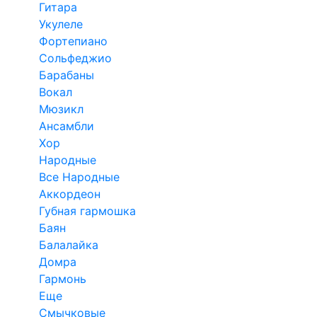
Гитара
Укулеле
Фортепиано
Сольфеджио
Барабаны
Вокал
Мюзикл
Ансамбли
Хор
Народные
Все Народные
Аккордеон
Губная гармошка
Баян
Балалайка
Домра
Гармонь
Еще
Смычковые