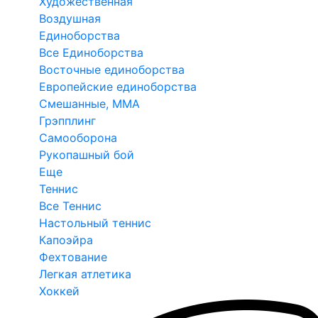
Художественная
Воздушная
Единоборства
Все Единоборства
Восточные единоборства
Европейские единоборства
Смешанные, ММА
Грэпплинг
Самооборона
Рукопашный бой
Еще
Теннис
Все Теннис
Настольный теннис
Капоэйра
Фехтование
Легкая атлетика
Хоккей