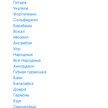
Гитара
Укулеле
Фортепиано
Сольфеджио
Барабаны
Вокал
Мюзикл
Ансамбли
Хор
Народные
Все Народные
Аккордеон
Губная гармошка
Баян
Балалайка
Домра
Гармонь
Еще
Смычковые