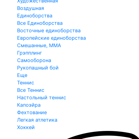
Художественная
Воздушная
Единоборства
Все Единоборства
Восточные единоборства
Европейские единоборства
Смешанные, ММА
Грэпплинг
Самооборона
Рукопашный бой
Еще
Теннис
Все Теннис
Настольный теннис
Капоэйра
Фехтование
Легкая атлетика
Хоккей