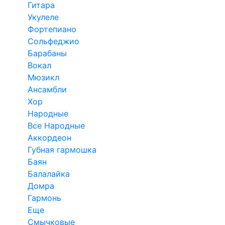
Гитара
Укулеле
Фортепиано
Сольфеджио
Барабаны
Вокал
Мюзикл
Ансамбли
Хор
Народные
Все Народные
Аккордеон
Губная гармошка
Баян
Балалайка
Домра
Гармонь
Еще
Смычковые