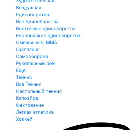
Художественная
Воздушная
Единоборства
Все Единоборства
Восточные единоборства
Европейские единоборства
Смешанные, ММА
Грэпплинг
Самооборона
Рукопашный бой
Еще
Теннис
Все Теннис
Настольный теннис
Капоэйра
Фехтование
Легкая атлетика
Хоккей