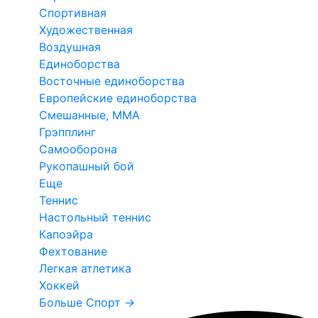
Спортивная
Художественная
Воздушная
Единоборства
Восточные единоборства
Европейские единоборства
Смешанные, ММА
Грэпплинг
Самооборона
Рукопашный бой
Еще
Теннис
Настольный теннис
Капоэйра
Фехтование
Легкая атлетика
Хоккей
Больше Спорт
→