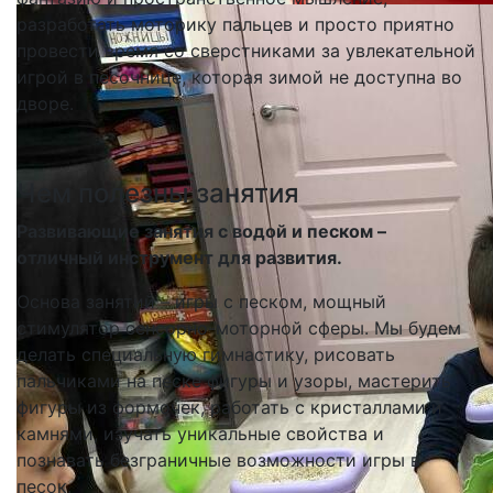
разработать моторику пальцев и просто приятно
провести время со сверстниками за увлекательной
игрой в песочнице, которая зимой не доступна во
дворе.
Чем полезны занятия
Развивающие занятия с водой и песком –
отличный инструмент для развития.
Основа занятий – игры с песком, мощный
стимулятор сенсорно-моторной сферы. Мы будем
делать специальную гимнастику, рисовать
пальчиками на песке фигуры и узоры, мастерить
фигуры из формочек, работать с кристаллами и
камнями, изучать уникальные свойства и
познавать безграничные возможности игры в
песок.