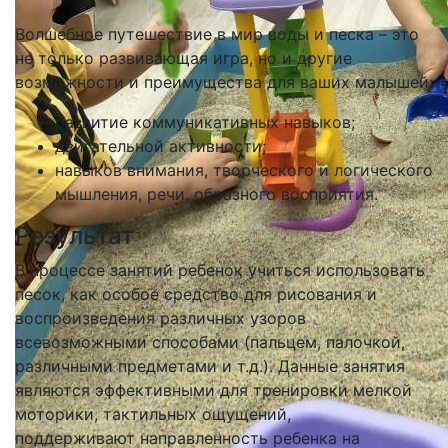
Волшебное путешествие в мир воды и песка – это
не только развивающая игра, но и другие
возможности и преимущества для ваших малышей:
развитие коммуникативных навыков;
двигательной активности;
навыков внимания, творческого и логического
мышления, речи, образного восприятия.
Результат
В процессе занятий ребенок учиться использовать
песок, как особое средство для рисования и
воспроизведения различных узоров
всевозможными способами (пальцем, палочкой,
различными предметами и т.д.). Данные занятия
являются эффективными для тренировки мелкой
моторики, тактильных ощущений,
поддерживают направленность ребенка на