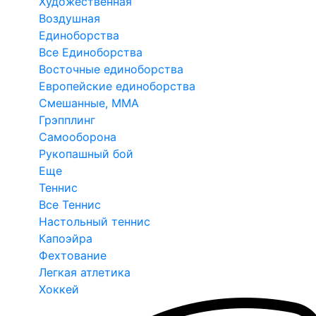
Художественная
Воздушная
Единоборства
Все Единоборства
Восточные единоборства
Европейские единоборства
Смешанные, ММА
Грэпплинг
Самооборона
Рукопашный бой
Еще
Теннис
Все Теннис
Настольный теннис
Капоэйра
Фехтование
Легкая атлетика
Хоккей