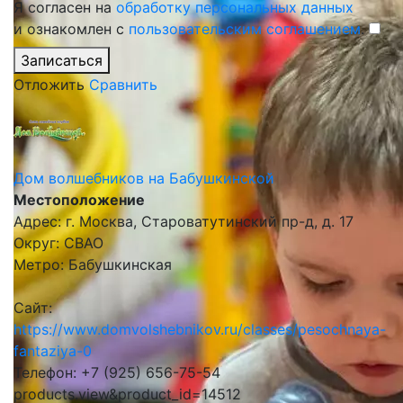
Я согласен на
обработку персональных данных
и ознакомлен с
пользовательским соглашением
.
Записаться
Отложить
Сравнить
Дом волшебников на Бабушкинской
Местоположение
Адрес: г. Москва, Староватутинский пр-д, д. 17
Округ: СВАО
Метро: Бабушкинская
Сайт:
https://www.domvolshebnikov.ru/classes/pesochnaya-
fantaziya-0
Телефон: +7 (925) 656-75-54
products.view&product_id=14512