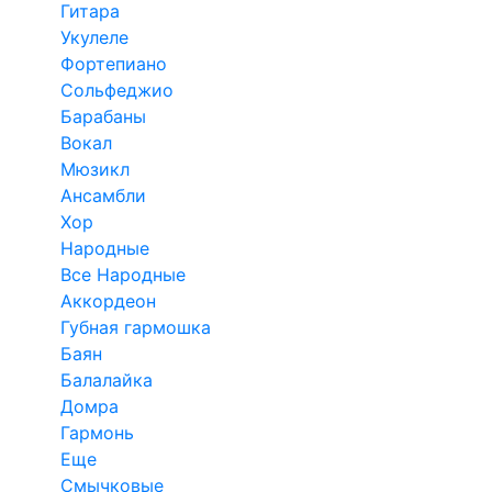
Гитара
Укулеле
Фортепиано
Сольфеджио
Барабаны
Вокал
Мюзикл
Ансамбли
Хор
Народные
Все Народные
Аккордеон
Губная гармошка
Баян
Балалайка
Домра
Гармонь
Еще
Смычковые