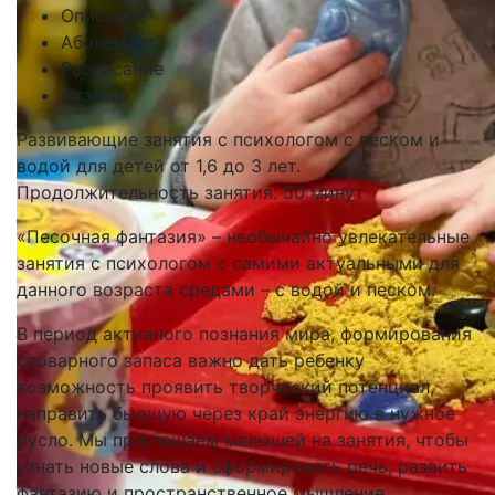
Описание
Абонемент
Расписание
Отзывы
Развивающие занятия с психологом с песком и
водой для детей от 1,6 до 3 лет.
Продолжительность занятия: 50 минут
«Песочная фантазия» – необычайно увлекательные
занятия с психологом с самими актуальными для
данного возраста средами – с водой и песком.
В период активного познания мира, формирования
словарного запаса важно дать ребенку
возможность проявить творческий потенциал,
направить бьющую через край энергию в нужное
русло. Мы приглашаем малышей на занятия, чтобы
узнать новые слова и сформировать речь, развить
фантазию и пространственное мышление,