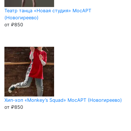
Театр танца «Новая студия» МосАРТ
(Новогиреево)
от
₽
850
Хип-хоп «Monkey’s Squad» МосАРТ (Новогиреево)
от
₽
850