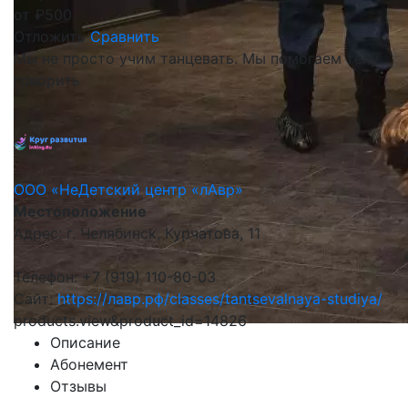
от
₽
500
Отложить
Сравнить
Мы не просто учим танцевать. Мы помогаем телу
говорить
ООО «НеДетский центр «лАвр»
Местоположение
Адрес: г. Челябинск, Курчатова, 11
Телефон: +7 (919) 110-80-03
Сайт:
https://лавр.рф/classes/tantsevalnaya-studiya/
products.view&product_id=14826
Описание
Абонемент
Отзывы