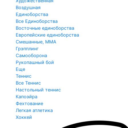
Художественная
Воздушная
Единоборства
Все Единоборства
Восточные единоборства
Европейские единоборства
Смешанные, ММА
Грэпплинг
Самооборона
Рукопашный бой
Еще
Теннис
Все Теннис
Настольный теннис
Капоэйра
Фехтование
Легкая атлетика
Хоккей