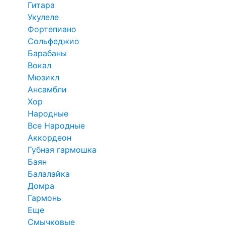
Гитара
Укулеле
Фортепиано
Сольфеджио
Барабаны
Вокал
Мюзикл
Ансамбли
Хор
Народные
Все Народные
Аккордеон
Губная гармошка
Баян
Балалайка
Домра
Гармонь
Еще
Смычковые