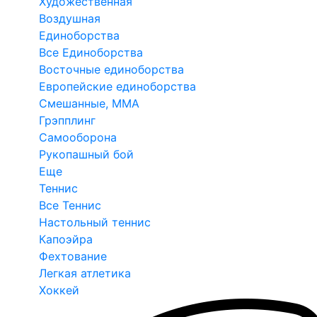
Художественная
Воздушная
Единоборства
Все Единоборства
Восточные единоборства
Европейские единоборства
Смешанные, ММА
Грэпплинг
Самооборона
Рукопашный бой
Еще
Теннис
Все Теннис
Настольный теннис
Капоэйра
Фехтование
Легкая атлетика
Хоккей