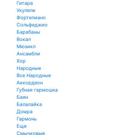
Гитара
Укулеле
Фортепиано
Сольфеджио
Барабаны
Вокал
Мюзикл
Ансамбли
Хор
Народные
Все Народные
Аккордеон
Губная гармошка
Баян
Балалайка
Домра
Гармонь
Еще
Смычковые