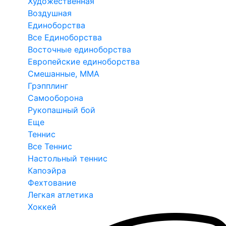
Художественная
Воздушная
Единоборства
Все Единоборства
Восточные единоборства
Европейские единоборства
Смешанные, ММА
Грэпплинг
Самооборона
Рукопашный бой
Еще
Теннис
Все Теннис
Настольный теннис
Капоэйра
Фехтование
Легкая атлетика
Хоккей