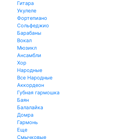
Гитара
Укулеле
Фортепиано
Сольфеджио
Барабаны
Вокал
Мюзикл
Ансамбли
Хор
Народные
Все Народные
Аккордеон
Губная гармошка
Баян
Балалайка
Домра
Гармонь
Еще
Смычковые