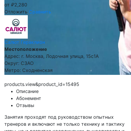
от
₽
2,280
Отложить
Сравнить
Салют Гераклион
Местоположение
Адрес: г. Москва, Лодочная улица, 15с1А
Округ: СЗАО
Метро: Сходненская
products.view&product_id=15495
Описание
Абонемент
Отзывы
Занятия проходят под руководством опытных
тренеров и включают не только технику и тактику