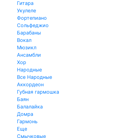
Гитара
Укулеле
Фортепиано
Сольфеджио
Барабаны
Вокал
Мюзикл
Ансамбли
Хор
Народные
Все Народные
Аккордеон
Губная гармошка
Баян
Балалайка
Домра
Гармонь
Еще
Смычковые