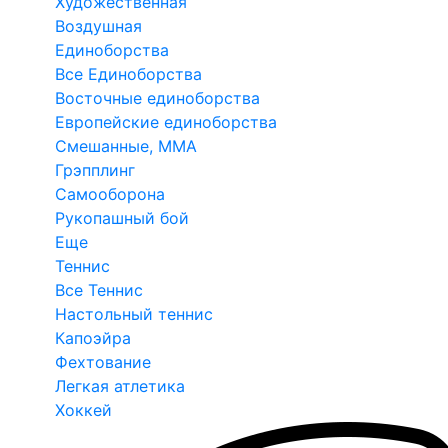
Художественная
Воздушная
Единоборства
Все Единоборства
Восточные единоборства
Европейские единоборства
Смешанные, ММА
Грэпплинг
Самооборона
Рукопашный бой
Еще
Теннис
Все Теннис
Настольный теннис
Капоэйра
Фехтование
Легкая атлетика
Хоккей