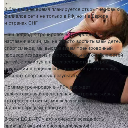
В ближайшее время планируется открытие новых
филиалов сети не только в РФ, но и в Европе
и странах СНГ.
Наш подход к тренировочному процессу –
наставнический, мы не просто воспитываем детей-
спортсменов, мы выстраиваем тренировочный
процесс исходя из психосоциальных особенностей
детей, формируя в них способность быстрой
адаптации к социальной среде при достижении
высоких спортивных результатов.
Помимо тренировок в «FD» вас ждет
увлекательная и насыщенная внутренняя жизнь,
которая состоит из множества ярких
и разнообразных событий!
В сети ДСШ «FD» для клиентов всегда есть
приятные акции и спецпредложения!