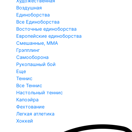
Художественная
Воздушная
Единоборства
Все Единоборства
Восточные единоборства
Европейские единоборства
Смешанные, ММА
Грэпплинг
Самооборона
Рукопашный бой
Еще
Теннис
Все Теннис
Настольный теннис
Капоэйра
Фехтование
Легкая атлетика
Хоккей