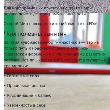
Для корпоративных клиентов на постоянной
основе действует программа лояльности.
Открой Мир новых достижений вместе с «FD»!
Чем полезны занятия
Занятия художественной гимнастикой — это не
только путь к красивой осанке и отличной
физической форме, но и к гармоничному развитию
ребёнка. Вот лишь часть того, что дают регулярные
тренировки:
• Гибкость и сила
• Правильная осанка
• Координация и баланс
• Уверенность в себе