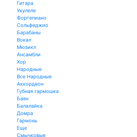
Гитара
Укулеле
Фортепиано
Сольфеджио
Барабаны
Вокал
Мюзикл
Ансамбли
Хор
Народные
Все Народные
Аккордеон
Губная гармошка
Баян
Балалайка
Домра
Гармонь
Еще
Смычковые