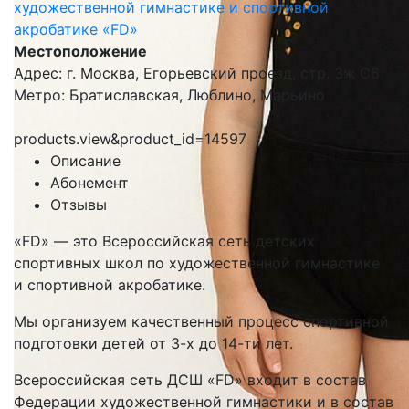
художественной гимнастике и спортивной
акробатике «FD»
Местоположение
Адрес: г. Москва, Егорьевский проезд, стр. 3ж С6
Метро: Братиславская, Люблино, Марьино
products.view&product_id=14597
Описание
Абонемент
Отзывы
«FD» — это Всероссийская сеть детских
спортивных школ по художественной гимнастике
и спортивной акробатике.
Мы организуем качественный процесс спортивной
подготовки детей от 3-х до 14-ти лет.
Всероссийская сеть ДСШ «FD» входит в состав
Федерации художественной гимнастики и в состав