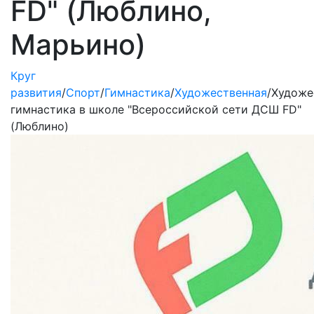
FD" (Люблино,
Марьино)
Круг
развития
/
Спорт
/
Гимнастика
/
Художественная
/
Художе
гимнастика в школе "Всероссийской сети ДСШ FD"
(Люблино)