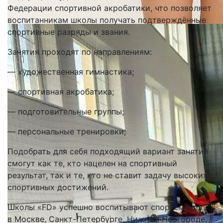
Федерации спортивной акробатики, что позволяет
воспитанникам школы получать подтверждённые
спортивные разряды и звания.
Занятия проходят по направлениям:
— художественная гимнастика;
— спортивная акробатика;
— подготовительные группы;
— персональные тренировки;
Подобрать для себя подходящий вариант занятий
смогут как те, кто нацелен на спортивный
результат, так и те, кто не ставит задачу высоких
спортивных достижений.
Школы «FD» успешно воспитывают спортсменов
в Москве, Санкт-Петербурге, Нижнем Новгороде.