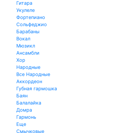
Гитара
Укулеле
Фортепиано
Сольфеджио
Барабаны
Вокал
Мюзикл
Ансамбли
Хор
Народные
Все Народные
Аккордеон
Губная гармошка
Баян
Балалайка
Домра
Гармонь
Еще
Смычковые