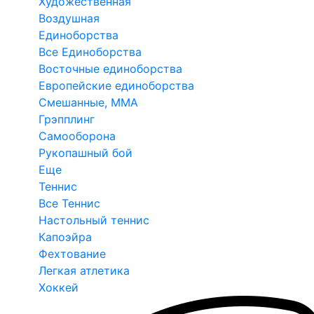
Художественная
Воздушная
Единоборства
Все Единоборства
Восточные единоборства
Европейские единоборства
Смешанные, ММА
Грэпплинг
Самооборона
Рукопашный бой
Еще
Теннис
Все Теннис
Настольный теннис
Капоэйра
Фехтование
Легкая атлетика
Хоккей