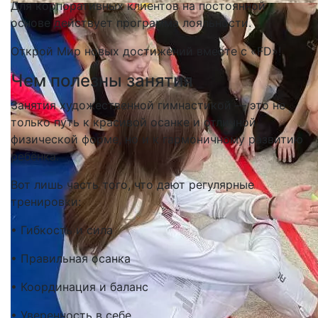
Для корпоративных клиентов на постоянной
основе действует программа лояльности.
Открой Мир новых достижений вместе с «FD»!
Чем полезны занятия
Занятия художественной гимнастикой — это не
только путь к красивой осанке и отличной
физической форме, но и к гармоничному развитию
ребёнка.
Вот лишь часть того, что дают регулярные
тренировки:
• Гибкость и сила
• Правильная осанка
• Координация и баланс
• Уверенность в себе