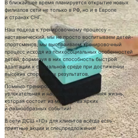
В ближайшее время планируется открытие новых
филиалов сети не только в РФ, но и в Европе
и странах СНГ.
Наш подход к тренировочному процессу –
наставнический, мы не просто воспитываем детей-
спортсменов, мы выстраиваем тренировочный
процесс исходя из психосоциальных особенностей
детей, формируя в них способность быстрой
адаптации к социальной среде при достижении
высоких спортивных результатов.
Помимо тренировок в «FD» вас ждет
увлекательная и насыщенная внутренняя жизнь,
которая состоит из множества ярких
и разнообразных событий!
В сети ДСШ «FD» для клиентов всегда есть
приятные акции и спецпредложения!