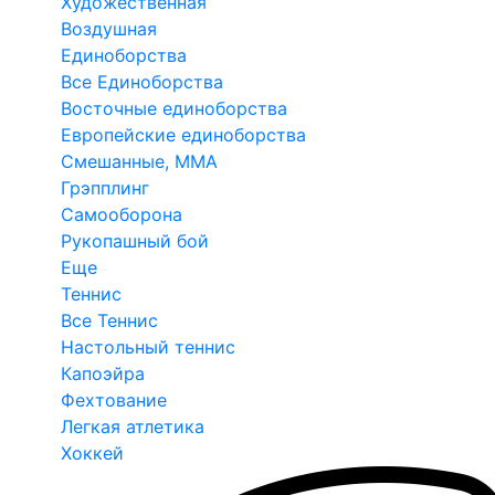
Художественная
Воздушная
Единоборства
Все Единоборства
Восточные единоборства
Европейские единоборства
Смешанные, ММА
Грэпплинг
Самооборона
Рукопашный бой
Еще
Теннис
Все Теннис
Настольный теннис
Капоэйра
Фехтование
Легкая атлетика
Хоккей