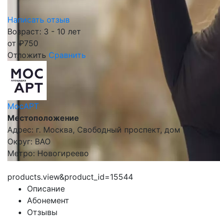
Написать отзыв
Возраст: 3 - 10 лет
от
₽
750
Отложить
Сравнить
МосАРТ
Местоположение
Адрес: г. Москва, Свободный проспект, дом 19
Округ: ВАО
Метро: Новогиреево
products.view&product_id=15544
Описание
Абонемент
Отзывы