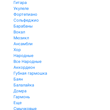
Гитара
Укулеле
Фортепиано
Сольфеджио
Барабаны
Вокал
Мюзикл
Ансамбли
Хор
Народные
Все Народные
Аккордеон
Губная гармошка
Баян
Балалайка
Домра
Гармонь
Еще
Смычковые