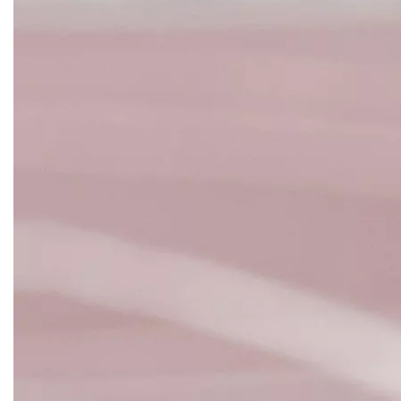
Улица Старокачаловская
Ховрино
Царицыно
Щелковская
Юго-Западная
Ясенево
Яхромская