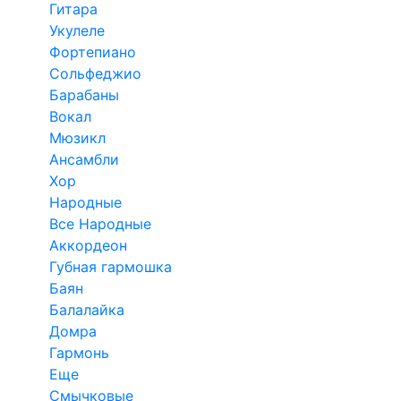
Гитара
Укулеле
Фортепиано
Сольфеджио
Барабаны
Вокал
Мюзикл
Ансамбли
Хор
Народные
Все Народные
Аккордеон
Губная гармошка
Баян
Балалайка
Домра
Гармонь
Еще
Смычковые