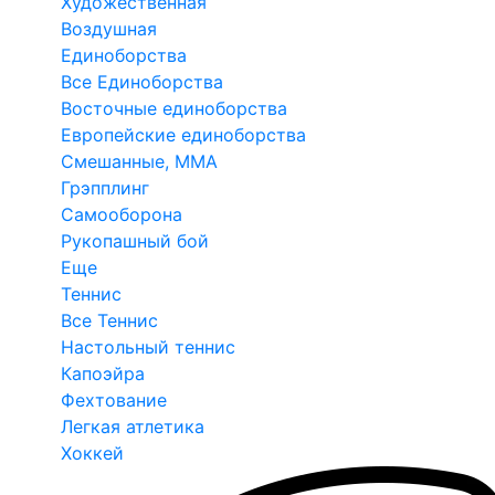
Художественная
Воздушная
Единоборства
Все Единоборства
Восточные единоборства
Европейские единоборства
Смешанные, ММА
Грэпплинг
Самооборона
Рукопашный бой
Еще
Теннис
Все Теннис
Настольный теннис
Капоэйра
Фехтование
Легкая атлетика
Хоккей