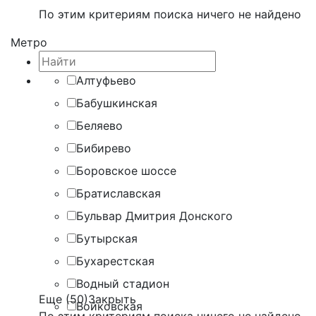
По этим критериям поиска ничего не найдено
Метро
Алтуфьево
Бабушкинская
Беляево
Бибирево
Боровское шоссе
Братиславская
Бульвар Дмитрия Донского
Бутырская
Бухарестская
Водный стадион
Еще (50)
Закрыть
Войковская