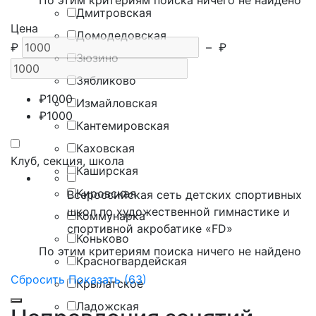
По этим критериям поиска ничего не найдено
Дмитровская
Цена
Домодедовская
₽
–
₽
Зюзино
Зябликово
₽
1000
Измайловская
₽
1000
Кантемировская
Каховская
Клуб, секция, школа
Каширская
Кировская
Всероссийская сеть детских спортивных
школ по художественной гимнастике и
Коммунарка
спортивной акробатике «FD»
Коньково
По этим критериям поиска ничего не найдено
Красногвардейская
Сбросить
Показать (63)
Крылатское
Ладожская