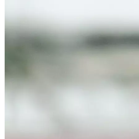
Планерная
Проспект Большевиков
Рассказовка
Речной вокзал
Савеловская
Свиблово
Севастопольская
Семеновская
Стрелка
Строгино
Сходненская
Теплый стан
Тушинская
Улица Горчакова