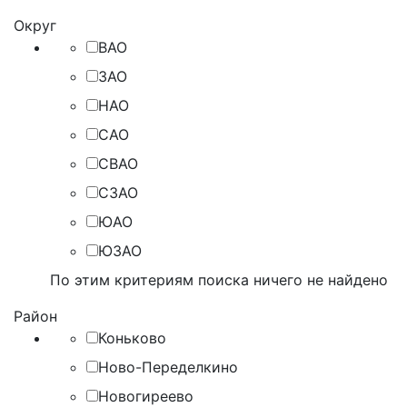
Округ
ВАО
ЗАО
НАО
САО
СВАО
СЗАО
ЮАО
ЮЗАО
По этим критериям поиска ничего не найдено
Район
Коньково
Ново-Переделкино
Новогиреево