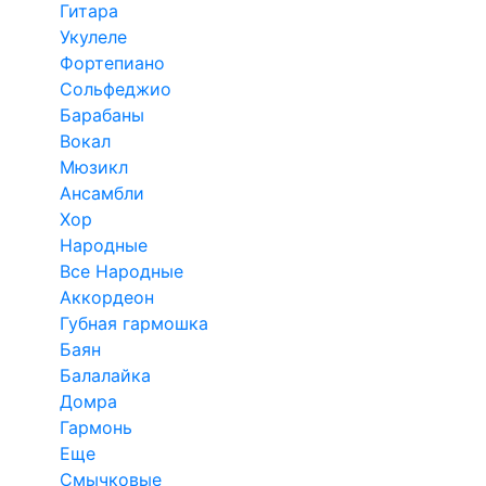
Гитара
Укулеле
Фортепиано
Сольфеджио
Барабаны
Вокал
Мюзикл
Ансамбли
Хор
Народные
Все Народные
Аккордеон
Губная гармошка
Баян
Балалайка
Домра
Гармонь
Еще
Смычковые