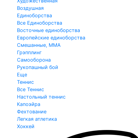
Художественная
Воздушная
Единоборства
Все Единоборства
Восточные единоборства
Европейские единоборства
Смешанные, ММА
Грэпплинг
Самооборона
Рукопашный бой
Еще
Теннис
Все Теннис
Настольный теннис
Капоэйра
Фехтование
Легкая атлетика
Хоккей