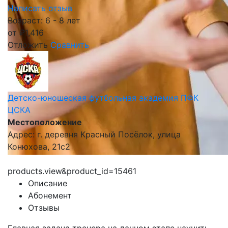
Написать отзыв
Возраст: 6 - 8 лет
от
₽
1,416
Отложить
Сравнить
Детско-юношеская футбольная академия ПФК
ЦСКА
Местоположение
Адрес: г. деревня Красный Посёлок, улица
Конюхова, 21с2
products.view&product_id=15461
Описание
Абонемент
Отзывы