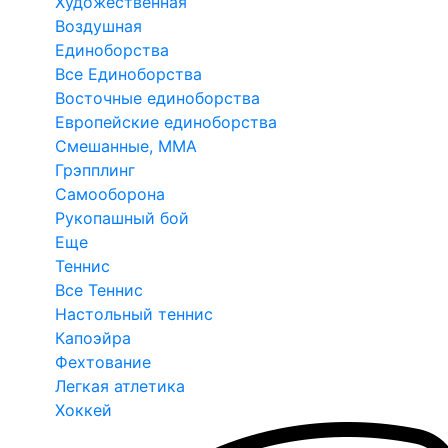
Художественная
Воздушная
Единоборства
Все Единоборства
Восточные единоборства
Европейские единоборства
Смешанные, ММА
Грэпплинг
Самооборона
Рукопашный бой
Еще
Теннис
Все Теннис
Настольный теннис
Капоэйра
Фехтование
Легкая атлетика
Хоккей