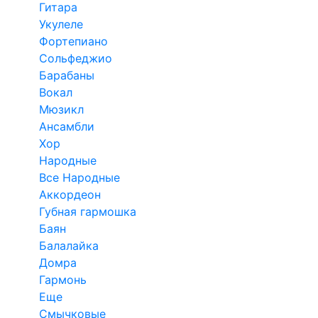
Гитара
Укулеле
Фортепиано
Сольфеджио
Барабаны
Вокал
Мюзикл
Ансамбли
Хор
Народные
Все Народные
Аккордеон
Губная гармошка
Баян
Балалайка
Домра
Гармонь
Еще
Смычковые