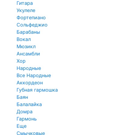
Гитара
Укулеле
Фортепиано
Сольфеджио
Барабаны
Вокал
Мюзикл
Ансамбли
Хор
Народные
Все Народные
Аккордеон
Губная гармошка
Баян
Балалайка
Домра
Гармонь
Еще
Смычковые