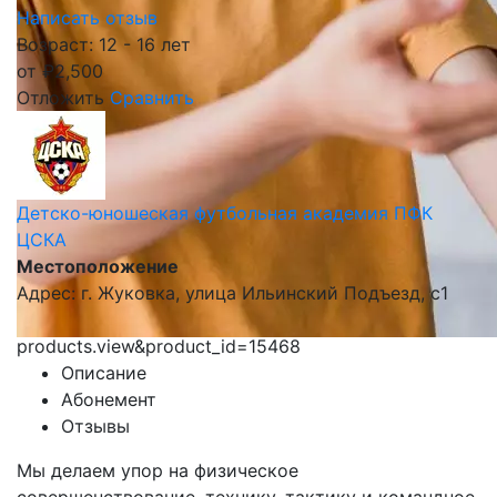
Написать отзыв
Возраст: 12 - 16 лет
от
₽
2,500
Отложить
Сравнить
Детско-юношеская футбольная академия ПФК
ЦСКА
Местоположение
Адрес: г. Жуковка, улица Ильинский Подъезд, с1
products.view&product_id=15468
Описание
Абонемент
Отзывы
Мы делаем упор на физическое