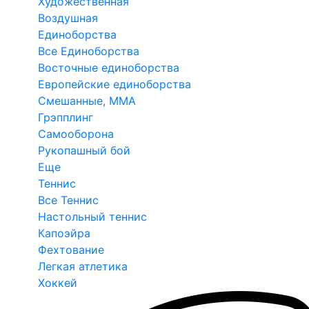
Художественная
Воздушная
Единоборства
Все Единоборства
Восточные единоборства
Европейские единоборства
Смешанные, ММА
Грэпплинг
Самооборона
Рукопашный бой
Еще
Теннис
Все Теннис
Настольный теннис
Капоэйра
Фехтование
Легкая атлетика
Хоккей