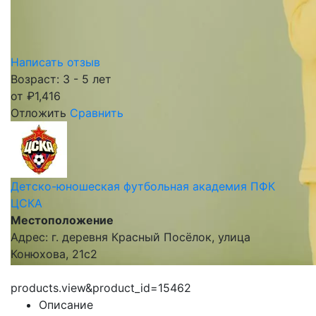
Написать отзыв
Возраст: 3 - 5 лет
от
₽
1,416
Отложить
Сравнить
Детско-юношеская футбольная академия ПФК
ЦСКА
Местоположение
Адрес: г. деревня Красный Посёлок, улица
Конюхова, 21с2
products.view&product_id=15462
Описание