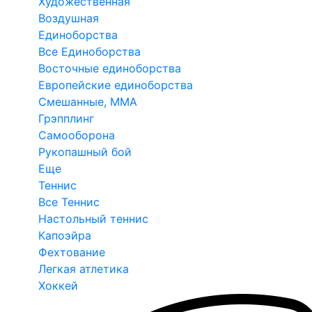
Художественная
Воздушная
Единоборства
Все Единоборства
Восточные единоборства
Европейские единоборства
Смешанные, ММА
Грэпплинг
Самооборона
Рукопашный бой
Еще
Теннис
Все Теннис
Настольный теннис
Капоэйра
Фехтование
Легкая атлетика
Хоккей