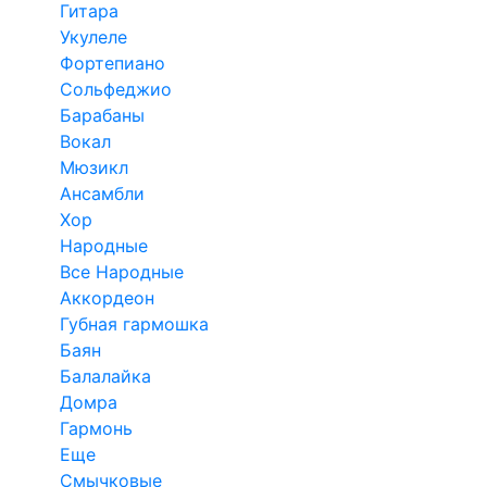
Гитара
Укулеле
Фортепиано
Сольфеджио
Барабаны
Вокал
Мюзикл
Ансамбли
Хор
Народные
Все Народные
Аккордеон
Губная гармошка
Баян
Балалайка
Домра
Гармонь
Еще
Смычковые