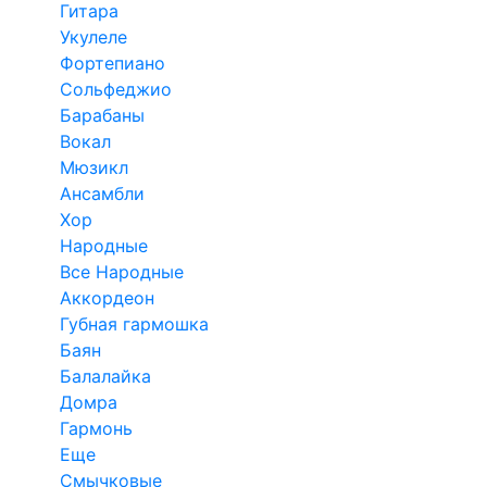
Гитара
Укулеле
Фортепиано
Сольфеджио
Барабаны
Вокал
Мюзикл
Ансамбли
Хор
Народные
Все Народные
Аккордеон
Губная гармошка
Баян
Балалайка
Домра
Гармонь
Еще
Смычковые