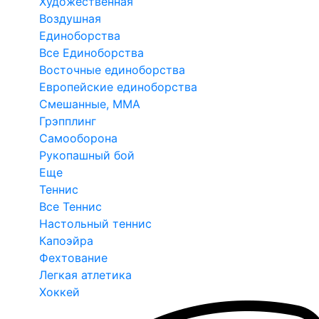
Художественная
Воздушная
Единоборства
Все Единоборства
Восточные единоборства
Европейские единоборства
Смешанные, ММА
Грэпплинг
Самооборона
Рукопашный бой
Еще
Теннис
Все Теннис
Настольный теннис
Капоэйра
Фехтование
Легкая атлетика
Хоккей