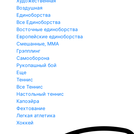
Художественная
Воздушная
Единоборства
Все Единоборства
Восточные единоборства
Европейские единоборства
Смешанные, ММА
Грэпплинг
Самооборона
Рукопашный бой
Еще
Теннис
Все Теннис
Настольный теннис
Капоэйра
Фехтование
Легкая атлетика
Хоккей