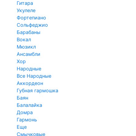
Гитара
Укулеле
Фортепиано
Сольфеджио
Барабаны
Вокал
Мюзикл
Ансамбли
Хор
Народные
Все Народные
Аккордеон
Губная гармошка
Баян
Балалайка
Домра
Гармонь
Еще
Смычковые